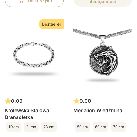
Do koszyka
dostępności
Bestseller
0.00
0.00
Królewska Stalowa
Medalion Wiedźmina
Bransoletka
19 cm
21 cm
23 cm
50 cm
60 cm
70 cm