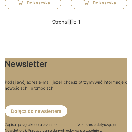
Do koszyka
Do koszyka
Strona
z 1
Newsletter
Podaj swój adres e-mail, jeżeli chcesz otrzymywać informacje o
nowościach i promocjach.
Dołącz do newslettera
Zapisując się, akceptujesz nasz
Regulamin
(w zakresie dotyczącym
Newslettera). Przetwarzanie danych odbywa się zgodnie z
Polityką