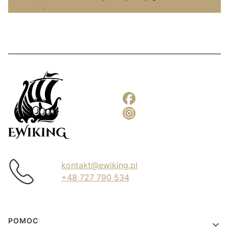
prywatności
.
kontakt@ewiking.pl
+48 727 790 534
Linki w stopce
POMOC