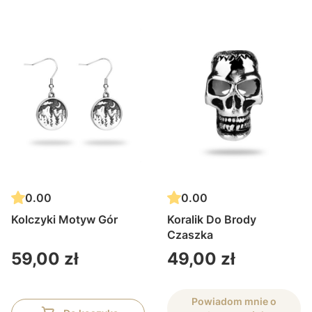
0.00
0.00
Kolczyki Motyw Gór
Koralik Do Brody
Czaszka
Cena
Cena
59,00 zł
49,00 zł
Powiadom mnie o