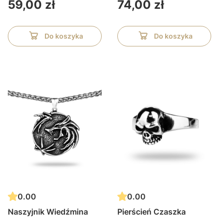
Cena
Cena
59,00 zł
74,00 zł
Do koszyka
Do koszyka
0.00
0.00
Naszyjnik Wiedźmina
Pierścień Czaszka