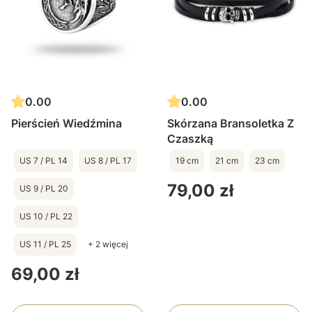
0.00
0.00
Pierścień Wiedźmina
Skórzana Bransoletka Z
Czaszką
US 7 / PL 14
US 8 / PL 17
19 cm
21 cm
23 cm
Cena
79,00 zł
US 9 / PL 20
US 10 / PL 22
US 11 / PL 25
+ 2 więcej
Cena
69,00 zł