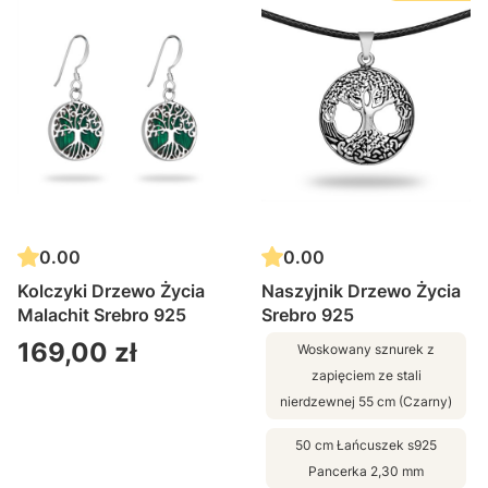
0.00
0.00
Kolczyki Drzewo Życia
Naszyjnik Drzewo Życia
Malachit Srebro 925
Srebro 925
Cena
169,00 zł
Woskowany sznurek z
zapięciem ze stali
nierdzewnej 55 cm (Czarny)
50 cm Łańcuszek s925
Pancerka 2,30 mm