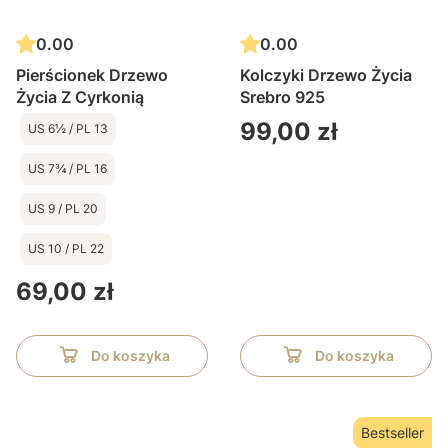
0.00
0.00
Pierścionek Drzewo
Kolczyki Drzewo Życia
Życia Z Cyrkonią
Srebro 925
Cena
99,00 zł
US 6½ / PL 13
US 7¾ / PL 16
US 9 / PL 20
US 10 / PL 22
Cena
69,00 zł
Do koszyka
Do koszyka
Bestseller