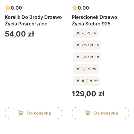
0.00
0.00
Koralik Do Brody Drzewo
Pierścionek Drzewo
Życia Posrebrzane
Życia Srebro 925
Cena
54,00 zł
US 7 / PL 14
US 7¾ / PL 16
US 8½ / PL 18
US 9 / PL 20
US 10 / PL 22
Cena
129,00 zł
Do koszyka
Do koszyka