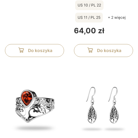
US 10 / PL 22
US 11 / PL 25
+ 2 więcej
Cena
64,00 zł
Do koszyka
Do koszyka