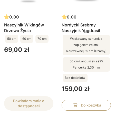
0.00
0.00
Naszyjnik Wikingów
Nordycki Srebrny
Drzewo Życia
Naszyjnik Yggdrasil
50 cm
60 cm
70 cm
Woskowany sznurek z
zapięciem ze stali
Cena
69,00 zł
nierdzewnej 55 cm (Czarny)
50 cm Łańcuszek s925
Pancerka 2,30 mm
Bez dodatków
Cena
159,00 zł
Powiadom mnie o
Do koszyka
dostępności