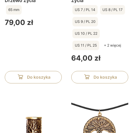
Drzewo Życia
Życia
65 mm
US 7 / PL 14
US 8 / PL 17
Cena
79,00 zł
US 9 / PL 20
US 10 / PL 22
US 11 / PL 25
+ 2 więcej
Cena
64,00 zł
Do koszyka
Do koszyka