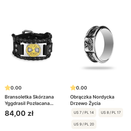
0.00
0.00
Bransoletka Skórzana
Obrączka Nordycka
Yggdrasil Pozłacana
Drzewo Życia
Czarna
Cena
84,00 zł
US 7 / PL 14
US 8 / PL 17
US 9 / PL 20