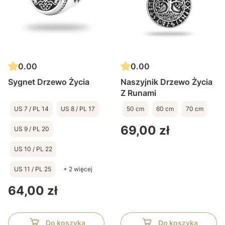
0.00
0.00
Sygnet Drzewo Życia
Naszyjnik Drzewo Życia
Z Runami
US 7 / PL 14
US 8 / PL 17
50 cm
60 cm
70 cm
Cena
69,00 zł
US 9 / PL 20
US 10 / PL 22
US 11 / PL 25
+ 2 więcej
Cena
64,00 zł
Do koszyka
Do koszyka