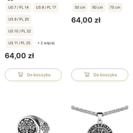
US 7 / PL 14
US 8 / PL 17
50 cm
60 cm
70 cm
Cena
64,00 zł
US 9 / PL 20
US 10 / PL 22
US 11 / PL 25
+ 2 więcej
Cena
64,00 zł
Do koszyka
Do koszyka