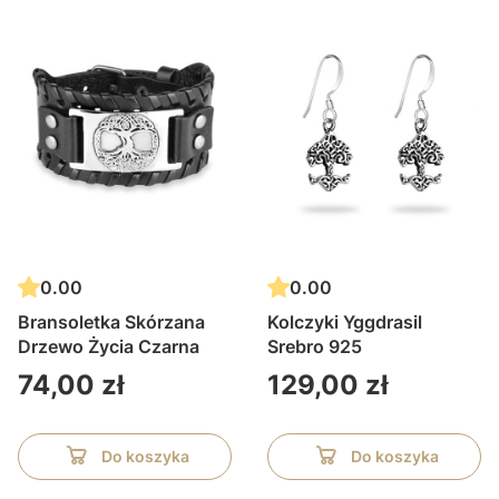
0.00
0.00
Bransoletka Skórzana
Kolczyki Yggdrasil
Drzewo Życia Czarna
Srebro 925
Cena
Cena
74,00 zł
129,00 zł
Do koszyka
Do koszyka