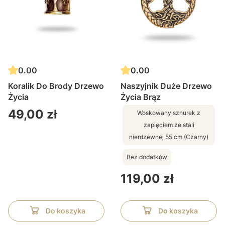
0.00
0.00
Koralik Do Brody Drzewo
Naszyjnik Duże Drzewo
Życia
Życia Brąz
Cena
49,00 zł
Woskowany sznurek z
zapięciem ze stali
nierdzewnej 55 cm (Czarny)
Bez dodatków
Cena
119,00 zł
Do koszyka
Do koszyka