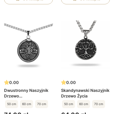
0.00
0.00
Dwustronny Naszyjnik
Skandynawski Naszyjnik
Drzewo
Drzewo Życia
Życia/Pentagram
50 cm
60 cm
70 cm
50 cm
60 cm
70 cm
Cena
Cena