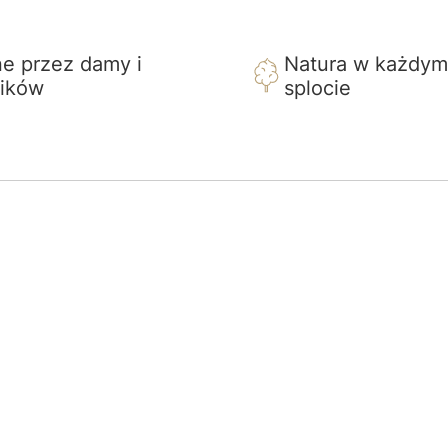
e przez damy i
Natura w każdy
ików
splocie