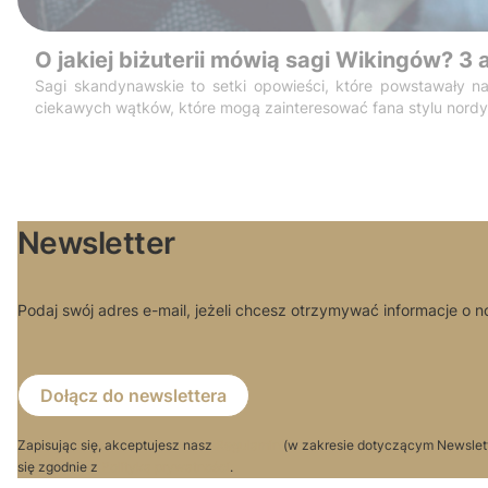
O jakiej biżuterii mówią sagi Wikingów? 3
Sagi skandynawskie to setki opowieści, które powstawały na 
ciekawych wątków, które mogą zainteresować fana stylu nordyc
Newsletter
Podaj swój adres e-mail, jeżeli chcesz otrzymywać informacje o 
Dołącz do newslettera
Zapisując się, akceptujesz nasz
Regulamin
(w zakresie dotyczącym Newslet
się zgodnie z
Polityką prywatności
.