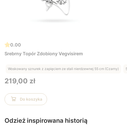
0.00
Srebrny Topór Zdobiony Vegvisirem
Woskowany sznurek z zapięciem ze stali nierdzewnej 55 cm (Czarny)
Cena
219,00 zł
Dla
Do koszyka
Niej
Odzież inspirowana historią