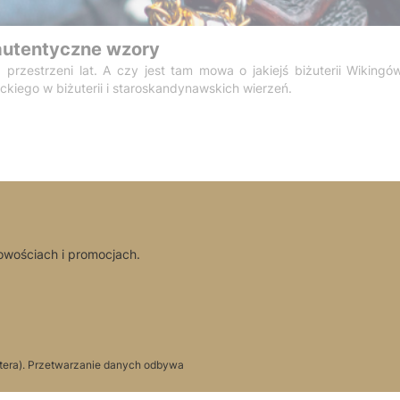
 autentyczne wzory
przestrzeni lat. A czy jest tam mowa o jakiejś biżuterii Wikingó
kiego w biżuterii i staroskandynawskich wierzeń.
nowościach i promocjach.
tera). Przetwarzanie danych odbywa