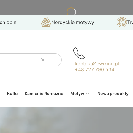
h opinii
Nordyckie motywy
Tr
Wyczyść
Szukaj
kontakt@ewiking.pl
+48 727 790 534
Kufle
Kamienie Runiczne
Motyw
Nowe produkty