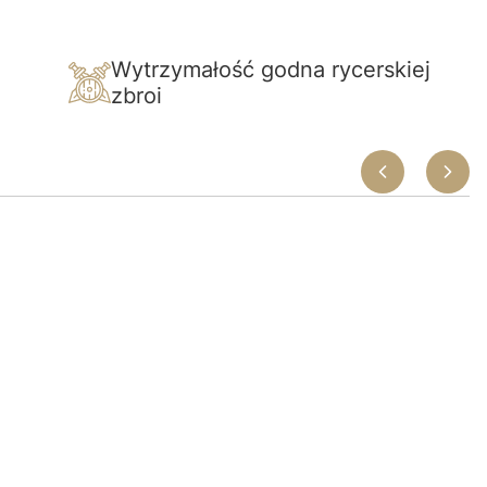
m
Wytrzymałość godna rycerskiej
zbroi