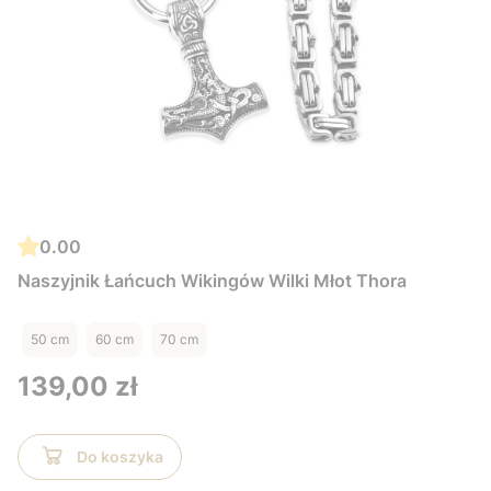
0.00
Naszyjnik Łańcuch Wikingów Wilki Młot Thora
50 cm
60 cm
70 cm
Cena
139,00 zł
Do koszyka
Pierścienie
Naszyjniki