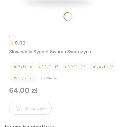
S-17
0.00
Słowiański Sygnet Swarga Swarożyca
US 7 / PL 14
US 8 / PL 17
US 9 / PL 20
US 10 / PL 22
US 11 / PL 25
+ 2 więcej
Cena
64,00 zł
Do koszyka