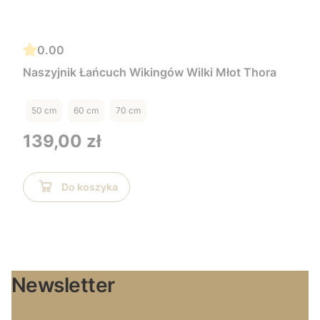
0.00
Naszyjnik Łańcuch Wikingów Wilki Młot Thora
50 cm
60 cm
70 cm
Cena
139,00 zł
Do koszyka
Newsletter