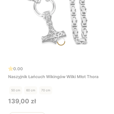
0.00
Naszyjnik Łańcuch Wikingów Wilki Młot Thora
50 cm
60 cm
70 cm
Cena
139,00 zł