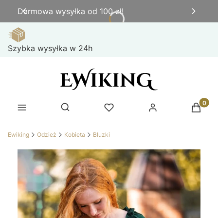
Darmowa wysyłka od 100 zł!
Szybka wysyłka w 24h
Produk
Otwórz wyszukiwarkę
Ewiking
Odzież
Kobieta
Bluzki