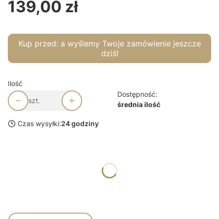
139,00 zł
Cena
Kup przed:
a wyślemy Twoje zamówienie jeszcze
dziś!
Ilość
Dostępność:
szt.
średnia ilość
Czas wysyłki:
24 godziny
Wybierz wariant produktu:
*
Rozmiar
XS
S
M
L
XL