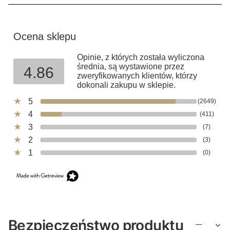
Ocena sklepu
Opinie, z których została wyliczona
średnia, są wystawione przez
4.86
zweryfikowanych klientów, którzy
dokonali zakupu w sklepie.
5
(2649)
4
(411)
3
(7)
2
(3)
1
(0)
Bezpieczeństwo produktu