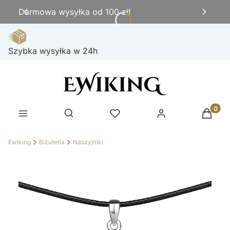
Darmowa wysyłka od 100 zł!
Szybka wysyłka w 24h
Produk
Otwórz wyszukiwarkę
Ewiking
Biżuteria
Naszyjniki