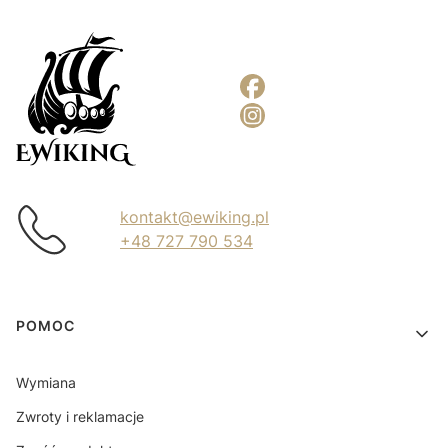
kontakt@ewiking.pl
+48 727 790 534
Linki w stopce
POMOC
Wymiana
Zwroty i reklamacje