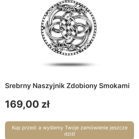
Srebrny Naszyjnik Zdobiony Smokami
169,00 zł
Cena
Kup przed:
a wyślemy Twoje zamówienie jeszcze
dziś!