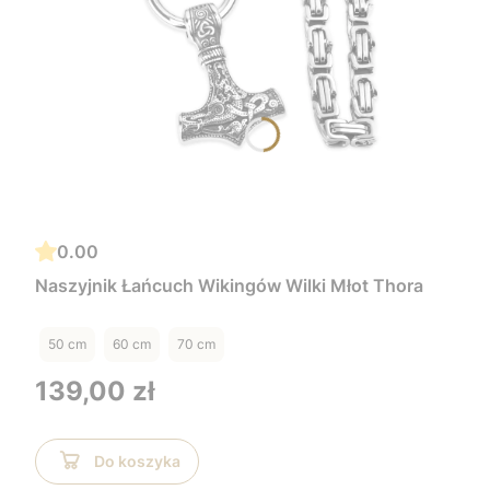
0.00
Naszyjnik Łańcuch Wikingów Wilki Młot Thora
50 cm
60 cm
70 cm
Cena
139,00 zł
Do koszyka