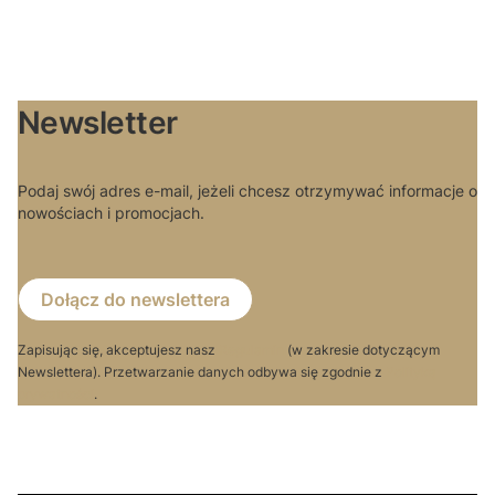
Newsletter
Podaj swój adres e-mail, jeżeli chcesz otrzymywać informacje o
nowościach i promocjach.
Dołącz do newslettera
Zapisując się, akceptujesz nasz
Regulamin
(w zakresie dotyczącym
Newslettera). Przetwarzanie danych odbywa się zgodnie z
Polityką
prywatności
.