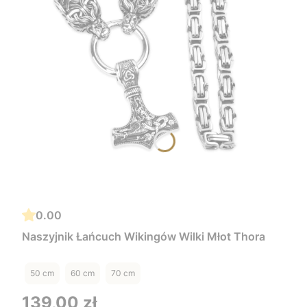
0.00
Naszyjnik Łańcuch Wikingów Wilki Młot Thora
50 cm
60 cm
70 cm
Cena
139,00 zł