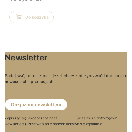
Do koszyka
Newsletter
Podaj swój adres e-mail, jeżeli chcesz otrzymywać informacje o
nowościach i promocjach.
Dołącz do newslettera
Zapisując się, akceptujesz nasz
Regulamin
(w zakresie dotyczącym
Newslettera). Przetwarzanie danych odbywa się zgodnie z
Polityką
prywatności
.