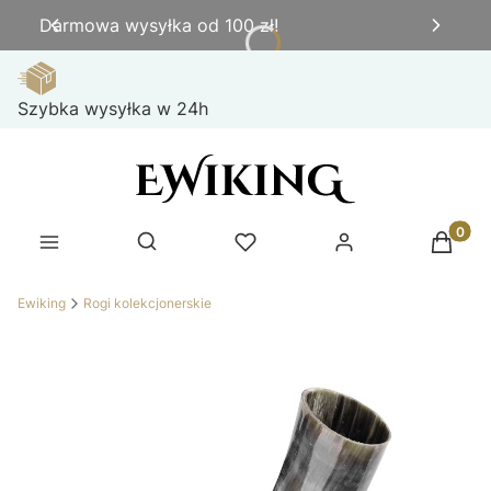
Darmowa wysyłka od 100 zł!
Szybka wysyłka w 24h
Produk
Otwórz wyszukiwarkę
Ewiking
Rogi kolekcjonerskie