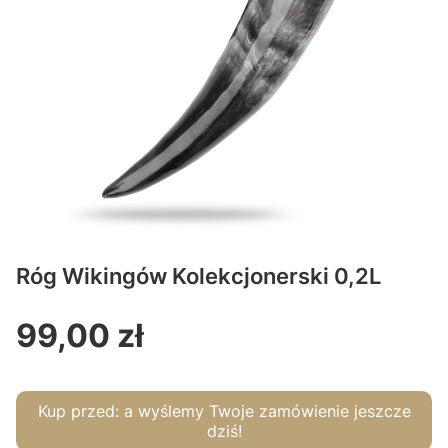
Róg Wikingów Kolekcjonerski 0,2L
99,00 zł
Cena
Kup przed:
a wyślemy Twoje zamówienie jeszcze
dziś!