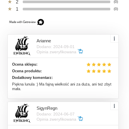
2
(0)
1
(0)
Arianne
Dodano: 2024-09-01
Opinia zweryfikowana
Ocena sklepu:
Ocena produktu:
Dodatkowy komentarz:
Piękna lunula :) Ma fajną wielkość ani za duża, ani też zbyt
mała.
SigynRegn
Dodano: 2024-06-07
Opinia zweryfikowana