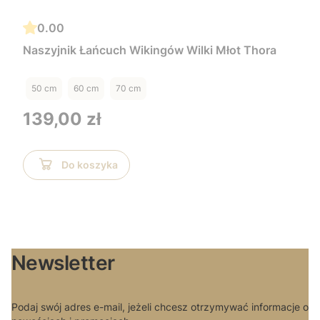
0.00
Naszyjnik Łańcuch Wikingów Wilki Młot Thora
50 cm
60 cm
70 cm
Cena
139,00 zł
Do koszyka
Newsletter
Podaj swój adres e-mail, jeżeli chcesz otrzymywać informacje o