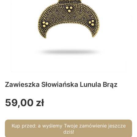
Zawieszka Słowiańska Lunula Brąz
59,00 zł
Cena
Kup przed:
a wyślemy Twoje zamówienie jeszcze
dziś!