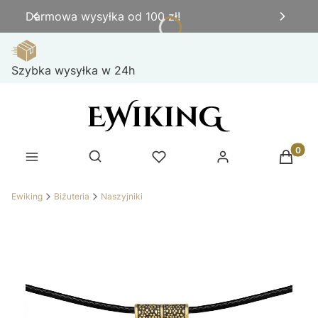
Darmowa wysyłka od 100 zł!
Szybka wysyłka w 24h
Produk
Otwórz wyszukiwarkę
Ewiking
Biżuteria
Naszyjniki